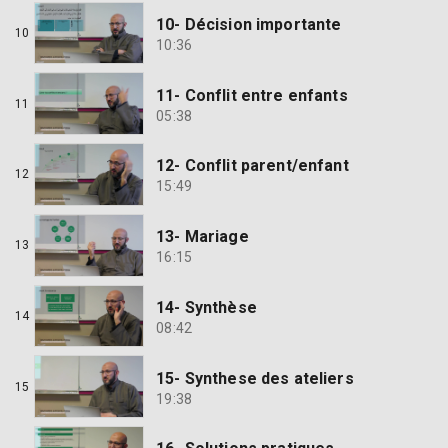
10- Décision importante
10
10:36
11- Conflit entre enfants
11
05:38
12- Conflit parent/enfant
12
15:49
13- Mariage
13
16:15
14- Synthèse
14
08:42
15- Synthese des ateliers
15
19:38