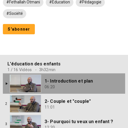
#Fethallah Otmani
#Éducation
#Pédagogie
#Société
S'abonner
L'éducation des enfants
1 / 16 Vidéos
-
3h32min
1- Introduction et plan
06:20
2- Couple et "couple"
2
11:01
3- Pourquoi tu veux un enfant ?
3
12:20