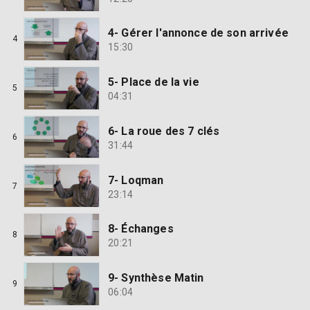
4- Gérer l'annonce de son arrivée
4
15:30
5- Place de la vie
5
04:31
6- La roue des 7 clés
6
31:44
7- Loqman
7
23:14
8- Échanges
8
20:21
9- Synthèse Matin
9
06:04